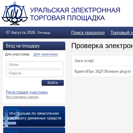
Поиск процедур
Торговый 
07 Августа 2026
,
Пятница
Проверка электро
Вход на площадку
Для участника
Для заказчика
Java script
Логин
КриптоПро ЭЦП Browser plug-in
Пароль
Войти
Регистрация участника
Восстановить пароль