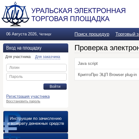
Поиск процедур
Торговый 
06 Августа 2026
,
Четверг
Проверка электро
Вход на площадку
Для участника
Для заказчика
Java script
Логин
КриптоПро ЭЦП Browser plug-in
Пароль
Войти
Регистрация участника
Восстановить пароль